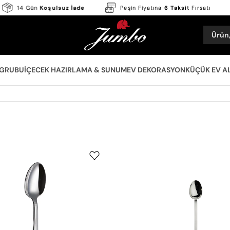
14 Gün
Koşulsuz İade
Peşin Fiyatına
6 Taksi
t Fırsatı
Ürün,
 GRUBU
İÇECEK HAZIRLAMA & SUNUM
EV DEKORASYON
KÜÇÜK EV A
Jumbo
Jumbo
4200
9200
Kahve
Çay
Kaşığı
Kaşığı