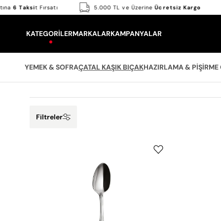
Skip
 Fiyatına
6 Taksi
t Fırsatı
5.000 TL ve Üzerine
Ücretsiz Kargo
to
content
KATEGORILER
MARKALAR
KAMPANYALAR
YEMEK & SOFRA
ÇATAL KAŞIK BIÇAK
HAZIRLAMA & PIŞIRME
Filtreler
Jumbo
1400
Çay
Kaşığı