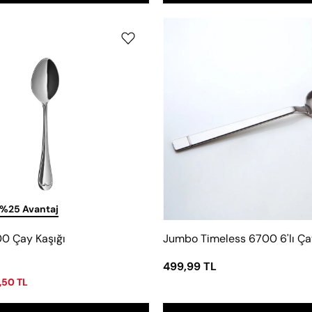
Jumbo
Jumbo
1600
Timeless
Çay
6700
Kaşığı
6'lı
Çay
Kaşık
Seti
 %25 Avantaj
0 Çay Kaşığı
499,99 TL
,50 TL