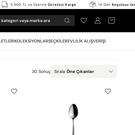
5.000 TL ve Üzerine
Ücretsiz Kargo
14 Gün
Koşulsu
 kategori veya marka ara
Hesabım
OPEN CART
LETLERI
KOLEKSIYONLAR
SEÇKILER
EVLILIK ALIŞVERIŞI
30 Sonuç
Sırala
Öne Çıkanlar
Jumbo
1700
Çay
Kaşığı