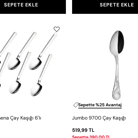
SEPETE EKLE
SEPETE EKLE
Jumbo
Jumbo
Athena
9700
Çay
Çay
Kaşığı
Kaşığı
6'lı
Sepette %25 Avantaj
na Çay Kaşığı 6'lı
Jumbo 9700 Çay Kaşığı
519,99 TL
Sepette 390,00 TL