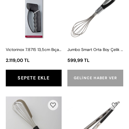
ALETİ
Orta
VT
Boy
7.8715
Çelik
Çırpıcı
Victorinox 7.8715 13,5cm Bıçak Bileme Aleti
Jumbo Smart Orta Boy Çelik Çırpıcı
2.119,00 TL
599,99 TL
SEPETE EKLE
GELINCE HABER VER
Jumbo
Jumbo
Smart
Smart
Grey
Silikon
Çırpıcı
Maşa