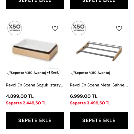
SEPETE EKLE
SEPETE EKLE
Revol
Revol
En
En
Scene
Scene
Soğuk
Metal
İstasyon
Sahne
Matı
Yükseltici
53x32
53x33,5
cm
cm
+1 Renk
Sepette %50 Avantaj
Sepette %50 Avantaj
Revol En Scene Soğuk İstasyon Matı 53x32 cm
Revol En Scene Metal Sahne Yükseltici 53x33,5 cm
4.899,00 TL
6.999,00 TL
Sepette 2.449,50 TL
Sepette 3.499,50 TL
SEPETE EKLE
SEPETE EKLE