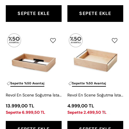
SEPETE EKLE
SEPETE EKLE
Revol
Revol
En
En
Scene
Scene
Soğutma
Soğutma
İstasyonu
İstasyon
Ahşap
Ahşap
Kutu
Kutusu
55,5x35
32,5x26,5
Sepette %50 Avantaj
Sepette %50 Avantaj
cm
cm
Revol En Scene Soğutma İstasyonu Ahşap Kutu 55,5x35 cm
Revol En Scene Soğutma İstasyon Ahşap Kutusu 32,5x26,5 cm
13.999,00 TL
4.999,00 TL
Sepette 6.999,50 TL
Sepette 2.499,50 TL