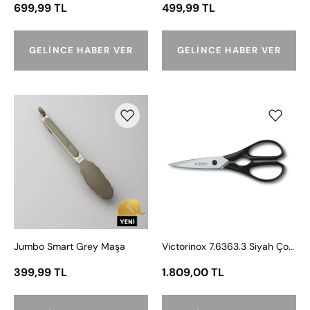
699,99 TL
499,99 TL
GELINCE HABER VER
GELINCE HABER VER
Jumbo
VICT.ÇOK
Smart
AMAÇLI
Grey
MUTFAK
Maşa
MAKASI
SİYAH
VT
7.6363.3
Jumbo Smart Grey Maşa
Victorinox 7.6363.3 Siyah Çok Amaçlı Mutfak Makası
399,99 TL
1.809,00 TL