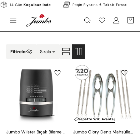
Skip
14 Gün
Koşulsuz İade
Peşin Fiyatına
6 Taksi
t Fırsatı
to
content
KATEGORILER
MARKALAR
KAMPANYALAR
Open
Hesabım
Hesabım
OPEN C
Open
navigation
menu
Filtreler
Sırala
Jumbo
Jumbo
Wilster
Glory
Bıçak
Deniz
Bileme
Mahsülleri
Aparatı
Seti
Sepette %20 Avantaj
Jumbo Wilster Bıçak Bileme Aparatı
Jumbo Glory Deniz Mahsülleri Seti