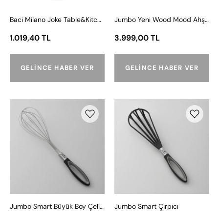
Yeşil
Baci Milano Joke Table&Kitchen Melamin Mini Kavanoz - Yeşil
Jumbo Yeni Wood Mood Ahşap Bıçak Standı
1.019,40 TL
3.999,00 TL
GELINCE HABER VER
GELINCE HABER VER
Jumbo
Jumbo
Smart
Smart
Büyük
Çırpıcı
Boy
Çelik
Karıştırıcı
Jumbo Smart Büyük Boy Çelik Karıştırıcı
Jumbo Smart Çırpıcı