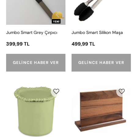
Jumbo Smart Grey Çırpıcı
Jumbo Smart Silikon Maşa
399,99 TL
499,99 TL
GELINCE HABER VER
GELINCE HABER VER
Baci
Jumbo
Milano
Yeni
Joke
Wood
Table&Kitchen
Mood
Melamin
Ahşap
Mini
Bıçak
Kavanoz
Standı
-