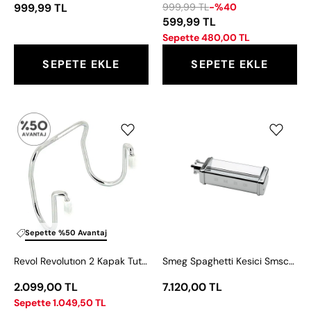
999,99 TL
999,99 TL
-%40
599,99 TL
Sepette 480,00 TL
SEPETE EKLE
SEPETE EKLE
Revol
Smeg
Revolutıon
Spaghetti
2
Kesici
Kapak
Smsc01
Tutucu
12x6
cm
Sepette %50 Avantaj
Revol Revolutıon 2 Kapak Tutucu 12x6 cm
Smeg Spaghetti Kesici Smsc01
2.099,00 TL
7.120,00 TL
Sepette 1.049,50 TL