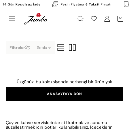
Skip
14 Gün
Koşulsuz İade
Peşin Fiyatına
6 Taksi
t Fırsatı
to
content
KATEGORILER
MARKALAR
KAMPANYALAR
Open
Hesabım
Hesabım
OPEN C
Open
navigation
menu
Filtreler
Sırala
Üzgünüz, bu koleksiyonda herhangi bir ürün yok
ANASAYFAYA DÖN
Çay ve kahve servislerinize stil katmak ve sunumu
güzelleştirmek için potları kullanabilirsiniz. İçeceklerin