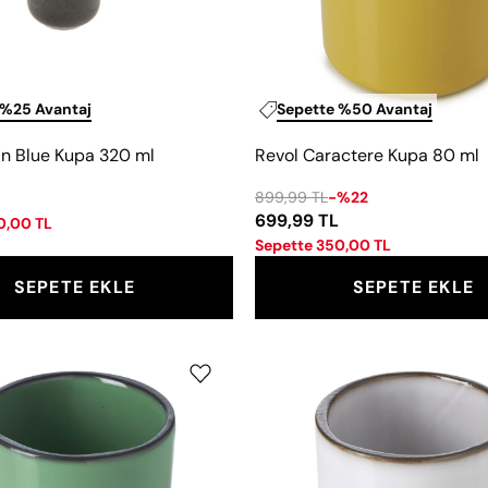
 %25 Avantaj
Sepette %50 Avantaj
n Blue Kupa 320 ml
Revol Caractere Kupa 80 ml
899,99 TL
-%22
699,99 TL
0,00 TL
Sepette 350,00 TL
SEPETE EKLE
SEPETE EKLE
Revol
Revol
Caractere
Caracter
Mint
Beyaz
Yeşili
Kupa
Kupa
80
80
ml