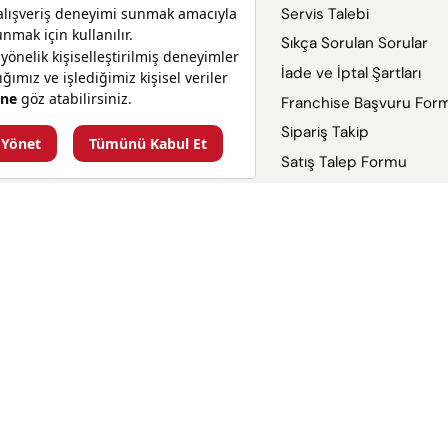
Baci Milano
Servis Talebi
Guzzini
Sıkça Sorulan Sorular
KitchenAid
İade ve İptal Şartları
Nespresso
Franchise Başvuru For
Ninja
Sipariş Takip
Smeg
Satış Talep Formu
Victorinox
Weimar
©
2026
JUMBO