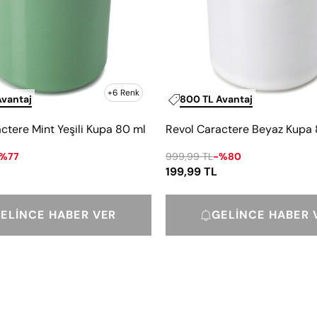
ml
+6 Renk
Avantaj
800 TL Avantaj
ctere Mint Yeşili Kupa 80 ml
Revol Caractere Beyaz Kupa
%77
999,99 TL
-%80
199,99 TL
ELINCE HABER VER
GELINCE HABER 