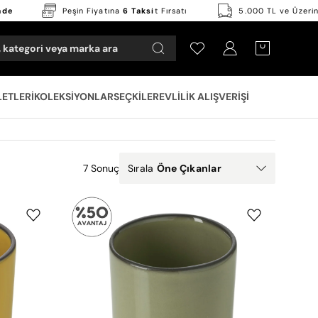
 İade
Peşin Fiyatına
6 Taksi
t Fırsatı
5.000 TL ve Üze
 kategori veya marka ara
Hesabım
OPEN CART
LETLERI
KOLEKSIYONLAR
SEÇKILER
EVLILIK ALIŞVERIŞI
7 Sonuç
Sırala
Öne Çıkanlar
Revol
e
Caractere
Yeşil
Kupa
80
ml