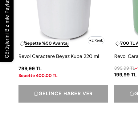
+2 Renk
Sepette %50 Avantaj
700 TL 
Revol Caractere Beyaz Kupa 220 ml
Revol Cara
799,99 TL
899,99 TL
-
199,99 TL
Sepette 400,00 TL
GELINCE HABER VER
G