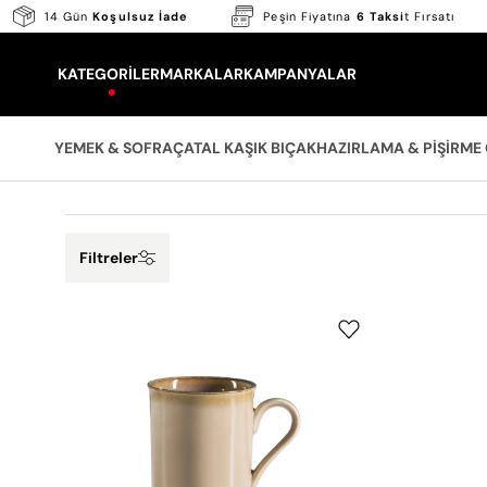
Skip
14 Gün
Koşulsuz İade
Peşin Fiyatına
6 Taksi
t Fırsatı
to
content
KATEGORILER
MARKALAR
KAMPANYALAR
YEMEK & SOFRA
ÇATAL KAŞIK BIÇAK
HAZIRLAMA & PIŞIRME
Filtreler
Jumbo
Joy
Soil
Kupa
280
ml