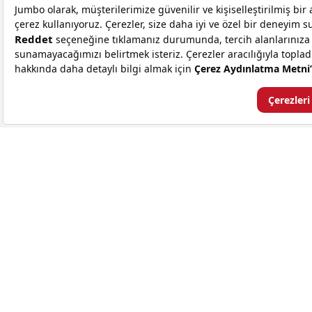
Satış Noktalarımız
Yemek Takımı
Blog
Tencere Seti
Site Haritası
Çaydanlık
Markalar
Çelik Tencere Seti
Kampanyalar
Kahve Fincan Takımı
Bardak & Bardak Takımları
Düdüklü Tencere
Çağrı Merkezi
Tencere & Tava
Kahve Makinesi
0 (850) 432 00 99
WhatsApp Destek