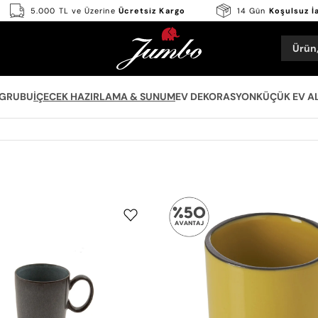
5.000 TL ve Üzerine
Ücretsiz Kargo
14 Gün
Koşulsuz
Ürün,
 GRUBU
İÇECEK HAZIRLAMA & SUNUM
EV DEKORASYON
KÜÇÜK EV A
Jumbo
Revol
Twin
Caracter
Blue
Kupa
Kupa
80
320
ml
ml