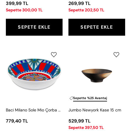
399,99 TL
269,99 TL
Sepette 300,00 TL
Sepette 202,50 TL
SEPETE EKLE
SEPETE EKLE
Baci
Jumbo
Milano
Newyork
Sole
Kase
Mio
15
Çorba
cm
Kasesi
23
cm
Sepette %25 Avantaj
Baci Milano Sole Mio Çorba Kasesi 23 cm
Jumbo Newyork Kase 15 cm
779,40 TL
529,99 TL
Sepette 397,50 TL