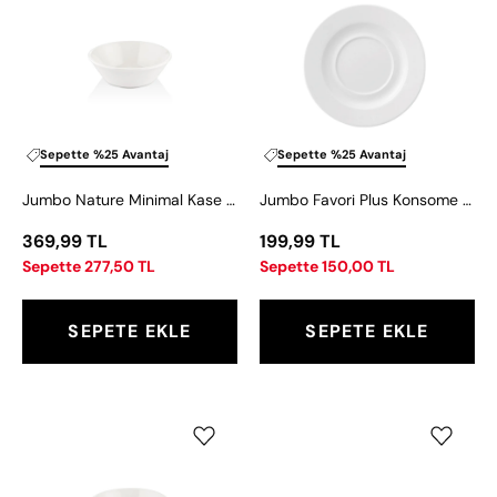
Minimal
Plus
Kase
Konsome
13
Kase
cm
Tabağı
Sepette %25 Avantaj
Sepette %25 Avantaj
Jumbo Nature Minimal Kase 13 cm
Jumbo Favori Plus Konsome Kase Tabağı
369,99 TL
199,99 TL
Sepette 277,50 TL
Sepette 150,00 TL
SEPETE EKLE
SEPETE EKLE
Jumbo
Jumbo
Nature
Newyork
Kase
Kase
20
18