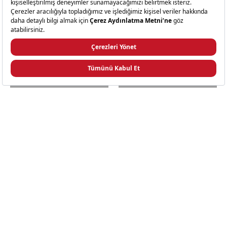
cm
+5 Renk
650 TL Avantaj
Sepette %25 Avantaj
Revol Caractere Beyaz Mini Bowl Kase 7 cm
Jumbo Newyork Minimal Kase 13 cm
899,99 TL
-%72
359,99 TL
249,99 TL
Sepette 270,00 TL
GELINCE HABER VER
GELINCE HABER VER
Jumbo
Jumbo
Nature
Favori
Minimal
Plus
Kase
Kase
10
18
cm
cm
Sepette %25 Avantaj
Sepette %25 Avantaj