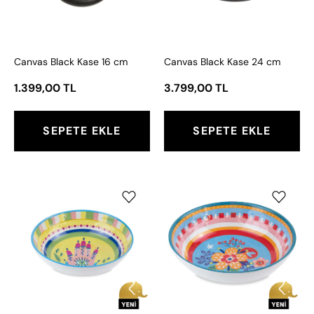
Canvas Black Kase 16 cm
Canvas Black Kase 24 cm
1.399,00 TL
3.799,00 TL
SEPETE EKLE
SEPETE EKLE
Baci
Baci
Milano
Milano
Mamma
Mamma
Mia
Mia
6'lı
6'lı
El
Çiçek
Desenli
Desenli
Kase
Kase