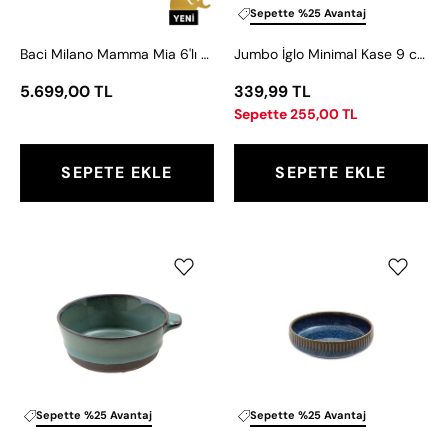
Kase
Sepette %25 Avantaj
Seti
Baci Milano Mamma Mia 6'lı Kuş Desenli Kase Seti 23 cm
Jumbo İglo Minimal Kase 9 cm
23
cm
5.699,00 TL
339,99 TL
Sepette 255,00 TL
SEPETE EKLE
SEPETE EKLE
Jumbo
Jumbo
Quantum
İglo
Minimal
Kase
Kase
15
9
cm
cm
Sepette %25 Avantaj
Sepette %25 Avantaj