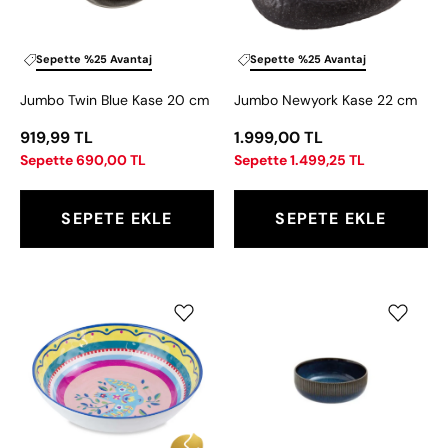
cm
Sepette %25 Avantaj
Sepette %25 Avantaj
Jumbo Twin Blue Kase 20 cm
Jumbo Newyork Kase 22 cm
919,99 TL
1.999,00 TL
Sepette 690,00 TL
Sepette 1.499,25 TL
SEPETE EKLE
SEPETE EKLE
Baci
Jumbo
Milano
İglo
Mamma
Minimal
Mia
Kase
6'lı
9
Kuş
cm
Desenli