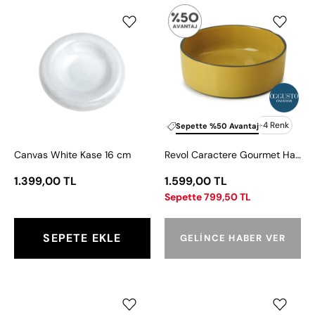
Canvas
Revol
White
Caractere
Kase
Gourmet
16
Hardal
cm
Tabak
14
cm
+4 Renk
Sepette %50 Avantaj
Canvas White Kase 16 cm
Revol Caractere Gourmet Hardal Tabak 14 cm
1.399,00 TL
1.599,00 TL
Sepette 799,50 TL
SEPETE EKLE
GELINCE HABER VER
Baci
Baci
Milano
Milano