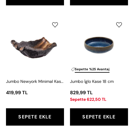
Jumbo
Jumbo
Newyork
İglo
Minimal
Kase
Kase
18
8
cm
cm
Sepette %25 Avantaj
Jumbo Newyork Minimal Kase 8 cm
Jumbo İglo Kase 18 cm
419,99 TL
829,99 TL
Sepette 622,50 TL
SEPETE EKLE
SEPETE EKLE