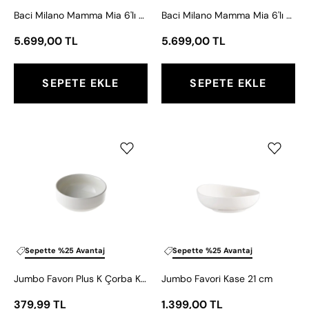
Seti
Seti
Baci Milano Mamma Mia 6'lı El Desenli Kase Seti 23 cm
Baci Milano Mamma Mia 6'lı Çiçek Desenli Kase Seti 23 cm
23
23
cm
cm
5.699,00 TL
5.699,00 TL
SEPETE EKLE
SEPETE EKLE
Jumbo
Jumbo
Favorı
Favori
Plus
Kase
K
21
Çorba
cm
Kase
12
cm
Sepette %25 Avantaj
Sepette %25 Avantaj
Jumbo Favorı Plus K Çorba Kase 12 cm
Jumbo Favori Kase 21 cm
379,99 TL
1.399,00 TL