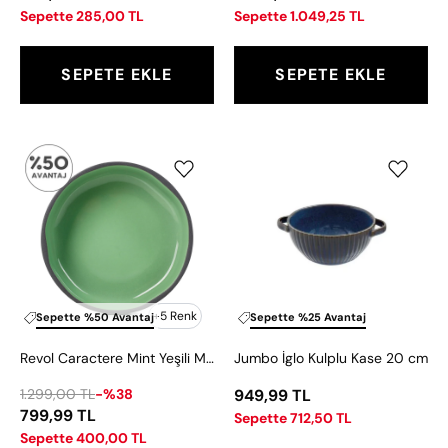
Sepette 285,00 TL
Sepette 1.049,25 TL
SEPETE EKLE
SEPETE EKLE
Revol
Jumbo
Caractere
İglo
Mint
Kulplu
Yeşili
Kase
Mini
20
Bowl
cm
Kase
11
+5 Renk
Sepette %50 Avantaj
Sepette %25 Avantaj
cm
Revol Caractere Mint Yeşili Mini Bowl Kase 11 cm
Jumbo İglo Kulplu Kase 20 cm
1.299,00 TL
-%38
949,99 TL
799,99 TL
Sepette 712,50 TL
Sepette 400,00 TL