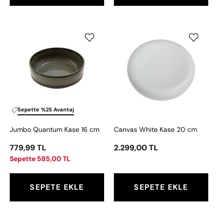
Jumbo
Canvas
Quantum
White
Kase
Kase
16
20
cm
cm
Sepette %25 Avantaj
Jumbo Quantum Kase 16 cm
Canvas White Kase 20 cm
779,99 TL
2.299,00 TL
Sepette 585,00 TL
SEPETE EKLE
SEPETE EKLE