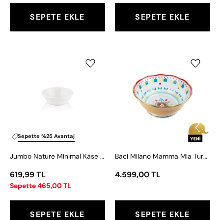
SEPETE EKLE
SEPETE EKLE
Jumbo
Baci
Nature
Milano
Minimal
Mamma
Kase
Mia
14,5
Turuncu
cm
Desenli
Kase
26
Sepette %25 Avantaj
cm
Jumbo Nature Minimal Kase 14,5 cm
Baci Milano Mamma Mia Turuncu Desenli Kase 26 cm x 11 cm
x
11
619,99 TL
4.599,00 TL
cm
Sepette 465,00 TL
SEPETE EKLE
SEPETE EKLE