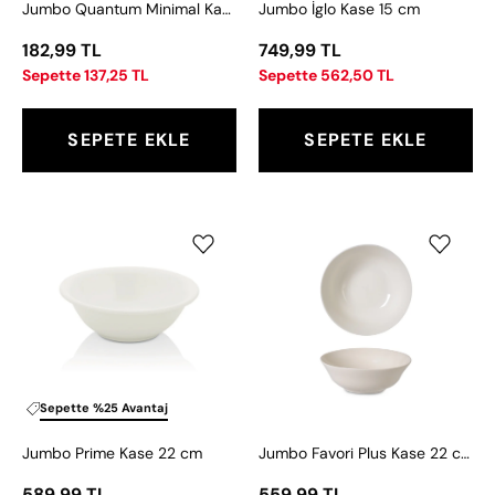
Jumbo Quantum Minimal Kase 9 cm
Jumbo İglo Kase 15 cm
182,99 TL
749,99 TL
Sepette 137,25 TL
Sepette 562,50 TL
SEPETE EKLE
SEPETE EKLE
Jumbo
Jumbo
Prime
Favori
Kase
Plus
22
Kase
cm
22
cm
Sepette %25 Avantaj
Jumbo Prime Kase 22 cm
Jumbo Favori Plus Kase 22 cm
589,99 TL
559,99 TL