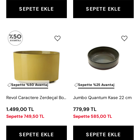
SEPETE EKLE
SEPETE EKLE
Revol
Jumbo
Caractere
Quantum
Zerdeçal
Kase
Bowl
22
Kase
cm
440
ml
Sepette %50 Avantaj
Sepette %25 Avantaj
Revol Caractere Zerdeçal Bowl Kase 440 ml
Jumbo Quantum Kase 22 cm
1.499,00 TL
779,99 TL
Sepette 749,50 TL
Sepette 585,00 TL
SEPETE EKLE
SEPETE EKLE