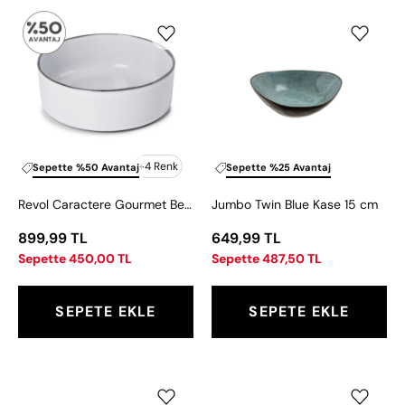
Revol
Jumbo
Caractere
Twin
Gourmet
Blue
Beyaz
Kase
Tabak
15
14
cm
cm
+4 Renk
Sepette %50 Avantaj
Sepette %25 Avantaj
Revol Caractere Gourmet Beyaz Tabak 14 cm
Jumbo Twin Blue Kase 15 cm
899,99 TL
649,99 TL
Sepette 450,00 TL
Sepette 487,50 TL
SEPETE EKLE
SEPETE EKLE
Jumbo
Jumbo
Nature
Favori