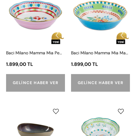
Mamma
Mamma
Mia
Mia
Pembe
Mavi
Desenli
Desenli
Kase
Kase
18
18
cm
cm
Baci Milano Mamma Mia Pembe Desenli Kase 18 cm x 6,5 cm
Baci Milano Mamma Mia Mavi Desenli Kase 18 cm x 6,5 cm
x
x
6,5
6,5
1.899,00 TL
1.899,00 TL
cm
cm
GELINCE HABER VER
GELINCE HABER VER
Jumbo
Baci
Joy
Milano
Soil
Mamma
Kase
Mia
21
Mavi