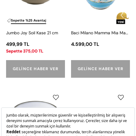
cm
Desenli
Kase
26
Sepette %25 Avantaj
cm
Jumbo Joy Soil Kase 21 cm
Baci Milano Mamma Mia Mavi Desenli Kase 26 cm x 11 cm
x
11
499,99 TL
4.599,00 TL
cm
Sepette 375,00 TL
GELINCE HABER VER
GELINCE HABER VER
Revol
Jumbo
Caractere
Newyork
Beyaz
Minimal
Mini
Kase
Bowl
13
Kase
cm
7