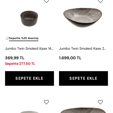
Twin
Twin
Smoked
Smoked
Kase
Kase
14
25
cm
cm
Sepette %25 Avantaj
Jumbo Twin Smoked Kase 14 cm
Jumbo Twin Smoked Kase 25 cm
369,99 TL
1.699,00 TL
Sepette 277,50 TL
SEPETE EKLE
SEPETE EKLE
Jumbo
Jumbo
Rustik
Twin
Kase
Smoked