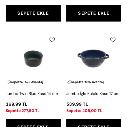
SEPETE EKLE
SEPETE EKLE
Jumbo
Jumbo
Twin
İglo
Blue
Kulplu
Kase
Kase
14
17
cm
cm
Sepette %25 Avantaj
Sepette %25 Avantaj
Jumbo Twin Blue Kase 14 cm
Jumbo İglo Kulplu Kase 17 cm
369,99 TL
539,99 TL
Sepette 277,50 TL
Sepette 405,00 TL