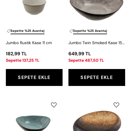
11
Kase
cm
15
cm
Sepette %25 Avantaj
Sepette %25 Avantaj
Jumbo Rustik Kase 11 cm
Jumbo Twin Smoked Kase 15 cm
182,99 TL
649,99 TL
Sepette 137,25 TL
Sepette 487,50 TL
SEPETE EKLE
SEPETE EKLE
Jumbo
Jumbo
Twin
Newyork
Blue
Kase
Kase
22
20
cm