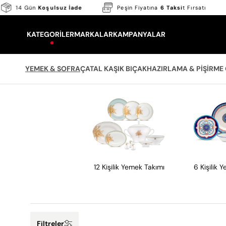
Skip
o
14 Gün
Koşulsuz İade
Peşin Fiyatına
6 Taksi
t Fırsa
to
content
KATEGORILER
MARKALAR
KAMPANYALAR
YEMEK & SOFRA
ÇATAL KAŞIK BIÇAK
HAZIRLAMA & PIŞIRME
12 Kişilik Yemek Takımı
6 Kişilik 
Filtreler