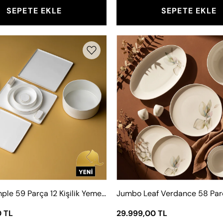
SEPETE EKLE
SEPETE EKLE
Jumbo
Jumbo
Simple
Leaf
59
Verdanc
Parça
58
12
Parça
Kişilik
12
Yemek
Kişilik
Takımı
Yemek
Gold
Takımı
Jumbo Simple 59 Parça 12 Kişilik Yemek Takımı Gold
0 TL
29.999,00 TL