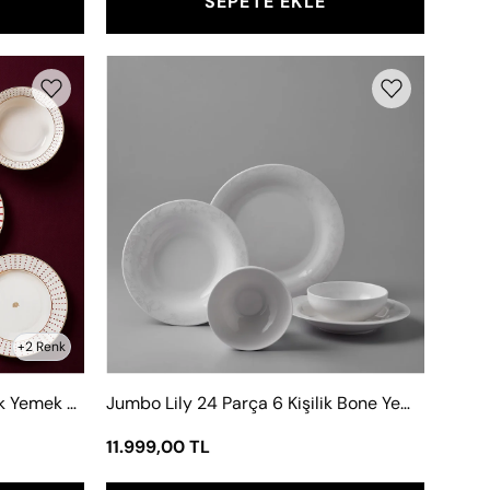
SEPETE EKLE
Jumbo
Lily
24
Parça
6
Kişilik
Bone
Yemek
Takımı
+2 Renk
Jumbo Navy 24 Parça 6 Kişilik Yemek Takımı Kırmızı
Jumbo Lily 24 Parça 6 Kişilik Bone Yemek Takımı
11.999,00 TL