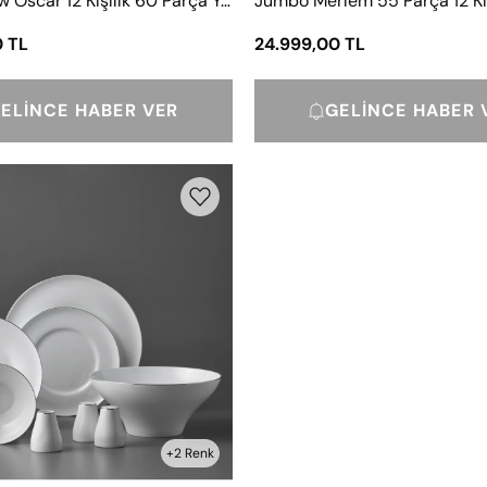
Jumbo New Oscar 12 Kişilik 60 Parça Yemek Takımı
0 TL
24.999,00 TL
ELINCE HABER VER
GELINCE HABER 
Jumbo
Laurel
Platin
55
Parça
12
Kişilik
Yemek
Takımı
+2 Renk