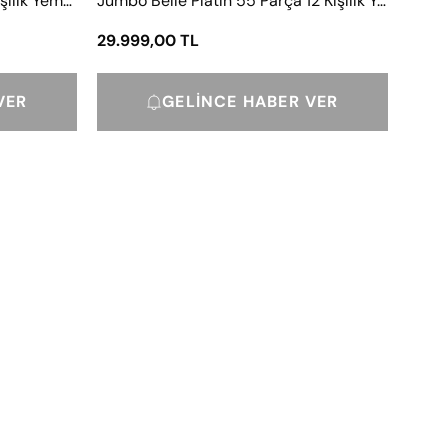
Jumbo Merlem 55 Parça 12 Kişilik Yemek Takımı Beyaz
Jumbo Belle Platin 55 Parça 12 Kişilik Yemek Takımı
29.999,00 TL
VER
GELINCE HABER VER