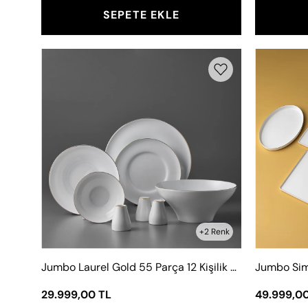
SEPETE EKLE
Jumbo
Laurel
Gold
55
Parça
12
Kişilik
Yemek
Takımı
+2 Renk
Jumbo Laurel Gold 55 Parça 12 Kişilik Yemek Takımı
29.999,00 TL
49.999,0