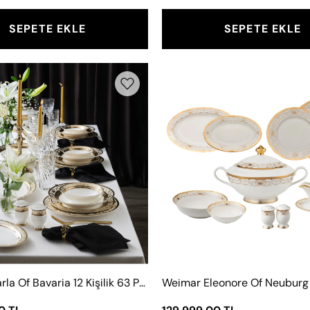
SEPETE EKLE
SEPETE EKLE
Weimar
Weimar
Carla
Eleonore
Of
Of
Bavaria
Neuburg
12
12
Kişilik
Kişilik
63
63
Parça
Parça
Yemek
Yemek
Takımı
Takımı
Siyah
Weimar Carla Of Bavaria 12 Kişilik 63 Parça Yemek Takımı Siyah