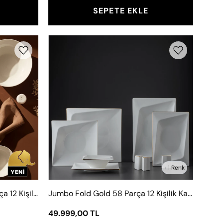
SEPETE EKLE
Jumbo
Fold
e
Gold
58
Parça
12
Kişilik
Kare
Yemek
Takımı
+1 Renk
Jumbo Leaf Verdance 58 Parça 12 Kişilik Yemek Takımı
Jumbo Fold Gold 58 Parça 12 Kişilik Kare Yemek Takımı
49.999,00 TL