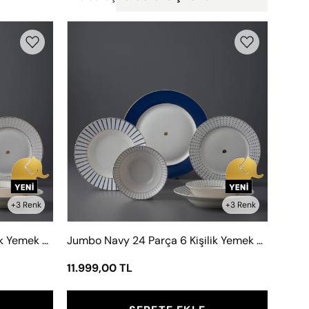
Jumbo
Navy
24
Parça
6
Kişilik
Yemek
Takımı
Mavi
+3 Renk
+3 Renk
Jumbo Navy 24 Parça 6 Kişilik Yemek Takımı Bej
Jumbo Navy 24 Parça 6 Kişilik Yemek Takımı Mavi
11.999,00 TL