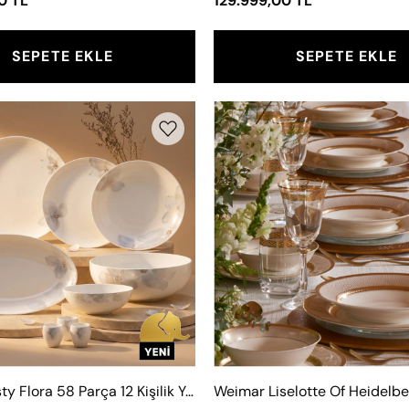
0 TL
129.999,00 TL
SEPETE EKLE
SEPETE EKLE
Jumbo
Weimar
Misty
Liselotte
Flora
Of
58
Heidelbe
Parça
12
12
Kişilik
Kişilik
63
Yemek
Parça
Takımı
Yemek
Takımı
Jumbo Misty Flora 58 Parça 12 Kişilik Yemek Takımı