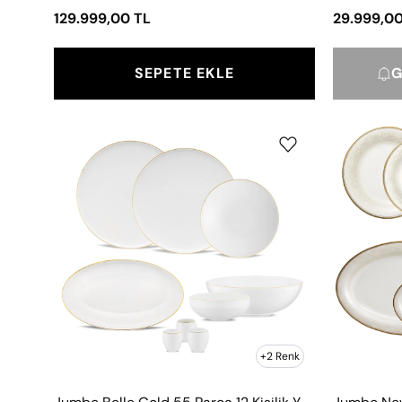
129.999,00 TL
29.999,00
SEPETE EKLE
G
Jumbo
Belle
Gold
55
Parça
12
Kişilik
Yemek
Takımı
+2 Renk