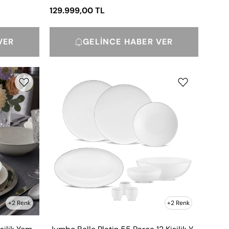
129.999,00 TL
VER
GELINCE HABER VER
Jumbo
Belle
Platin
55
Parça
12
Kişilik
Yemek
Takımı
+2 Renk
+2 Renk