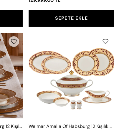
129.999,00 TL
SEPETE EKLE
Weimar
Amalia
Of
rg
Habsburg
12
Kişilik
63
Parça
Yemek
Takımı
Weimar Liselotte Of Heidelberg 12 Kişilik 63 Parça Yemek Takımı
Weimar Amalia Of Habsburg 12 Kişilik 63 Parça Yemek Takımı