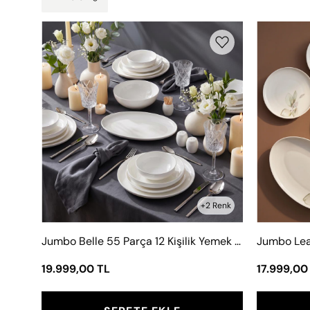
Jumbo
Belle
55
Parça
12
Kişilik
Yemek
Takımı
Beyaz
+2 Renk
Jumbo Belle 55 Parça 12 Kişilik Yemek Takımı Beyaz
19.999,00 TL
17.999,00