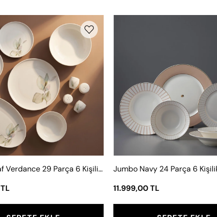
Jumbo
Jumbo
Leaf
Navy
Verdance
24
29
Parça
Parça
6
6
Kişilik
Kişilik
Yemek
Yemek
Takımı
Takımı
Bej
Jumbo Leaf Verdance 29 Parça 6 Kişilik Yemek Takımı
 TL
11.999,00 TL