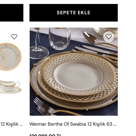
SEPETE EKLE
Weimar
Bertha
Of
Swabia
12
Kişilik
63
Parça
Yemek
Takımı
Weimar Eleonore Of Neuburg 12 Kişilik 63 Parça Yemek Takımı
Weimar Bertha Of Swabia 12 Kişilik 63 Parça Yemek Takımı