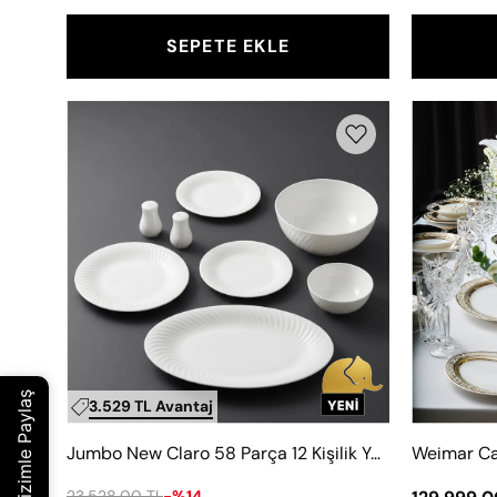
SEPETE EKLE
Jumbo
New
Claro
58
Parça
12
Kişilik
Yemek
Takımı
3.529 TL Avantaj
Jumbo New Claro 58 Parça 12 Kişilik Yemek Takımı
23.528,00 TL
-%14