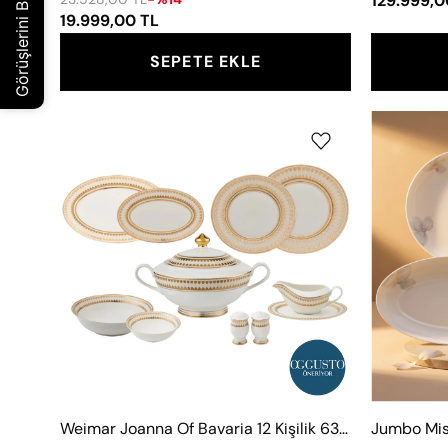
129.999,0
19.999,00 TL
SEPETE EKLE
Weimar
Joanna
Of
Bavaria
12
Kişilik
63
Parça
Yemek
Takımı
Weimar Joanna Of Bavaria 12 Kişilik 63 Parça Yemek Takımı