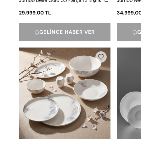
Jumbo Belle Gold 55 Parça 12 Kişilik Yemek Takımı
29.999,00 TL
34.999,0
GELINCE HABER VER
G
Jumbo
Misty
Flora
29
Parça
6
Kişilik
Yemek
Takımı