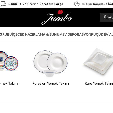
tı
5.000 TL ve Üzerine
Ücretsiz Kargo
14 Gün
Koşu
Ürün,
 GRUBU
İÇECEK HAZIRLAMA & SUNUM
EV DEKORASYON
KÜÇÜK EV A
Yemek Takımı
Porselen Yemek Takımı
Kare Yemek Takı