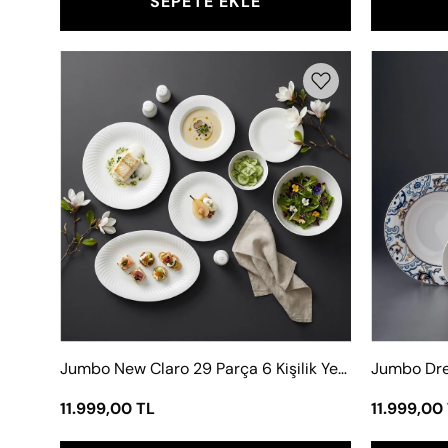
SEPETE EKLE
Jumbo
New
Claro
29
Parça
6
Kişilik
Yemek
Takımı
Jumbo New Claro 29 Parça 6 Kişilik Yemek Takımı
11.999,00 TL
11.999,00