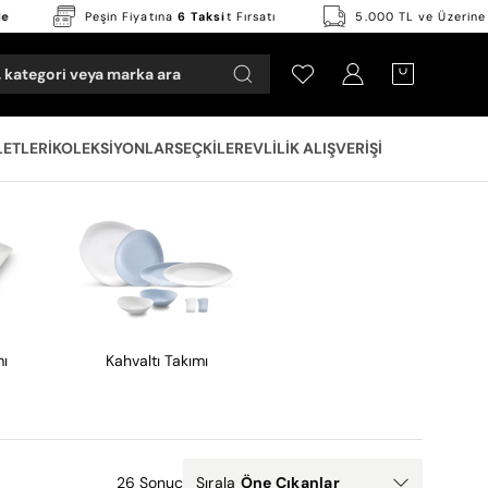
lsuz İade
Peşin Fiyatına
6 Taksi
t Fırsatı
5.000 TL ve
 kategori veya marka ara
Hesabım
OPEN CART
LETLERI
KOLEKSIYONLAR
SEÇKILER
EVLILIK ALIŞVERIŞI
mı
Kahvaltı Takımı
26 Sonuç
Sırala
Öne Çıkanlar