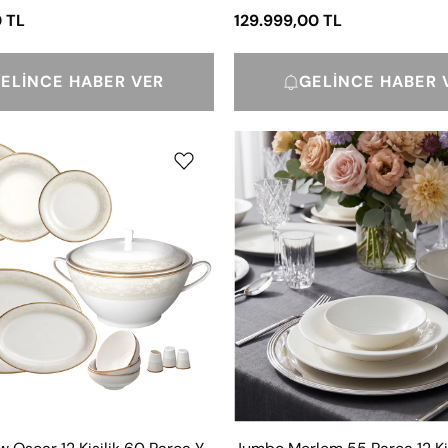
 TL
129.999,00 TL
ELINCE HABER VER
GELINCE HABER 
Jumbo
Jumbo
New
Merlem
Oscar
55
12
Parça
Kişilik
12
60
Kişilik
Parça
Yemek
Yemek
Takımı
Takımı
Beyaz