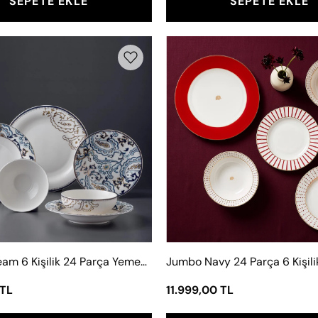
SEPETE EKLE
SEPETE EKLE
Jumbo
Jumbo
Dream
Navy
6
24
Kişilik
Parça
24
6
Parça
Kişilik
Yemek
Yemek
Takımı
Takımı
Kırmızı
Jumbo Dream 6 Kişilik 24 Parça Yemek Takımı
 TL
11.999,00 TL