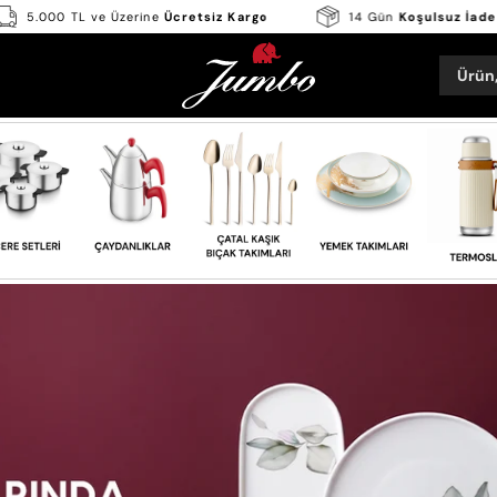
tı
5.000 TL ve Üzerine
Ücretsiz Kargo
14 Gün
Koşu
Ürün,