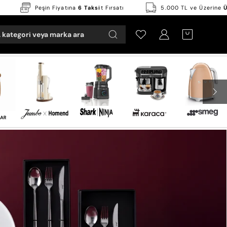
lsuz İade
Peşin Fiyatına
6 Taksi
t Fırsatı
5.000 TL ve
 kategori veya marka ara
Hesabım
OPEN CART