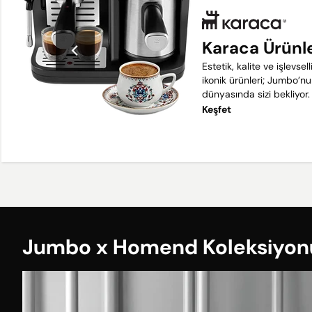
Karaca Ürünl
Estetik, kalite ve işlevse
ikonik ürünleri; Jumbo’n
dünyasında sizi bekliyor.
Keşfet
Jumbo x Homend Koleksiyon