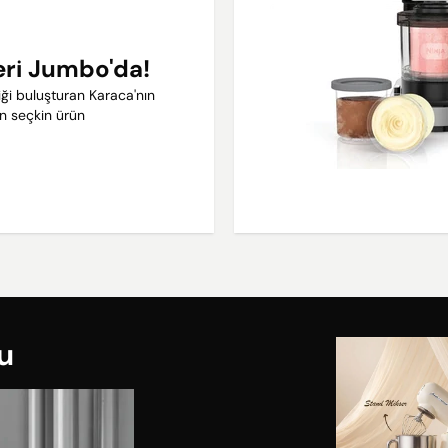
eri Jumbo'da!
lliği buluşturan Karaca'nın
un seçkin ürün
u