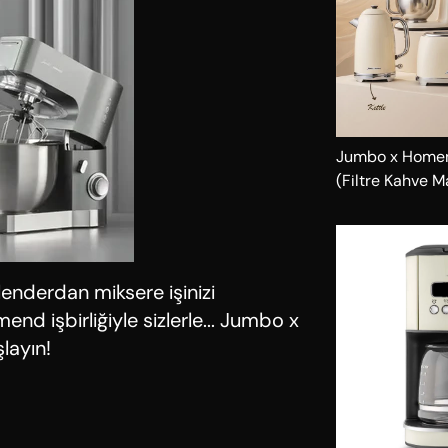
Jumbo x Homend
(Filtre Kahve M
Stand Mikser + S
Ekmek Kızartma
enderdan miksere işinizi
nd işbirliğiyle sizlerle... Jumbo x
layın!