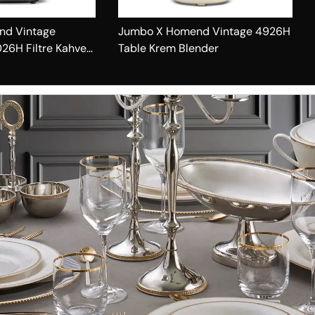
nd Vintage
Jumbo X Homend Vintage 4926H
26H Filtre Kahve
Table Krem Blender