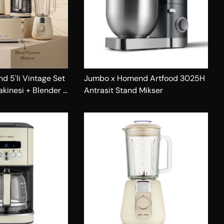
 5'li Vintage Set
Jumbo x Homend Artfood 3025H
akinesi + Blender +
Antrasit Stand Mikser
u Isıtıcısı +
 Makinesi)