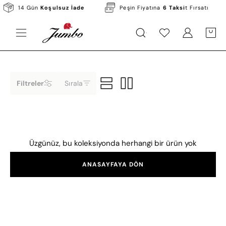
Skip
14 Gün
Koşulsuz İade
Peşin Fiyatına
6 Taksi
t Fırsatı
to
content
KATEGORILER
MARKALAR
KAMPANYALAR
Open
Hesabım
Hesabım
OPEN C
Open
navigation
menu
Filtreler
Sırala
Üzgünüz, bu koleksiyonda herhangi bir ürün yok
ANASAYFAYA DÖN