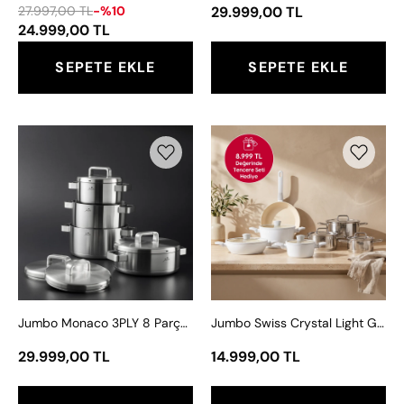
Çelik
27.997,00 TL
-%10
29.999,00 TL
Tencere
24.999,00 TL
Seti-
SEPETE EKLE
SEPETE EKLE
Metalix
Full
Metal
Jumbo
Jumbo
Çaydanlık-
Monaco
Swiss
3'lü
3PLY
Crystal
Cezve)
8
Light
Parça
Grey
İndüksiyon
7
Tabanlı
Parça
Tencere
Tencere
Seti
Seti
Jumbo Monaco 3PLY 8 Parça İndüksiyon Tabanlı Tencere Seti
Jumbo Swiss Crystal Light Grey 7 Parça Tencere Seti - New Assos Midi Tencere Seti Hediyeli
-
New
29.999,00 TL
14.999,00 TL
Assos
Midi