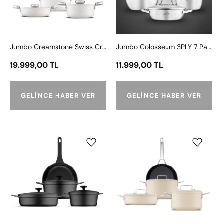
İndüksiyon
İndüksiyon
Tabanlı
Tabanlı
7
Çelik
Parça
Tencere
Jumbo Creamstone Swiss Crystal Cream İndüksiyon Tabanlı 7 Parça Tencere Seti
Jumbo Colosseum 3PLY 7 Parça İndüksiyon Tabanlı Çelik Tencere Seti
Tencere
Seti
Seti
19.999,00 TL
11.999,00 TL
GELINCE HABER VER
GELINCE HABER VER
Jumbo
Jumbo
Castcore
Valmeria
Döküm
Plasma
İndüksiyon
7
Tabanlı
Parça
8
Tencere
Parça
Seti
Tencere