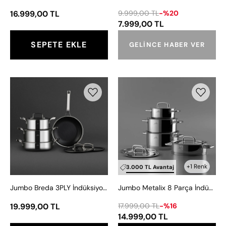
16.999,00 TL
9.999,00 TL
-%20
7.999,00 TL
SEPETE EKLE
GELINCE HABER VER
Jumbo
Jumbo
Breda
Metalix
3PLY
8
7
Parça
Parça
İndüksiyon
Çelik
Tabanlı
Tencere
Çelik
Seti
Tencere
+1 Renk
3.000 TL Avantaj
Seti
Jumbo Breda 3PLY İndüksiyon Tabanlı Çelik Tencere Seti 7 Parça
Jumbo Metalix 8 Parça İndüksiyon Tabanlı Çelik Tencere Seti
19.999,00 TL
17.999,00 TL
-%16
14.999,00 TL