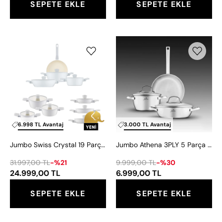
SEPETE EKLE
SEPETE EKLE
Tencere
Seti
Hediyeli
Jumbo
Jumbo
Swiss
Athena
Crystal
3PLY
19
5
Parça
Parça
Light
İndüksiyon
Grey
Tabanlı
Çeyiz
Çelik
6.998 TL Avantaj
3.000 TL Avantaj
Tencere
Tencere
Jumbo Swiss Crystal 19 Parça Light Grey Çeyiz Tencere Seti
Jumbo Athena 3PLY 5 Parça İndüksiyon Tabanlı Çelik Tencere Seti
Seti
Seti
31.997,00 TL
-%21
9.999,00 TL
-%30
24.999,00 TL
6.999,00 TL
SEPETE EKLE
SEPETE EKLE