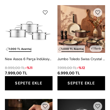
New
Jumbo
Assos
Toledo
6
Swiss
Parça
Crystal
İndüksiyon
Brown
Tabanlı
İndüksiyon
Çelik
Tabanlı
Midi
Tencere
+1 Renk
1.000 TL Avantaj
1.000 TL Avantaj
Tencere
Seti
New Assos 6 Parça İndüksiyon Tabanlı Çelik Midi Tencere Seti
Jumbo Toledo Swiss Crystal Brown İndüksiyon Tabanlı Tencere Seti 7 Parça
Seti
7
Parça
8.999,00 TL
-%11
7.999,00 TL
-%12
7.999,00 TL
6.999,00 TL
SEPETE EKLE
SEPETE EKLE
Jumbo
Jumbo
New
New