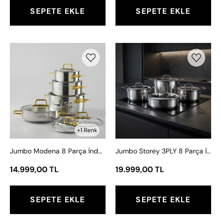
SEPETE EKLE
SEPETE EKLE
Jumbo
Jumbo
Modena
Storey
8
3PLY
Parça
8
İndüksiyon
Parça
Tabanlı
İndüksiyon
Titanyum
Tabanlı
Gold
Çelik
+1 Renk
Tencere
Tencere
Jumbo Modena 8 Parça İndüksiyon Tabanlı Titanyum Gold Tencere Seti
Jumbo Storey 3PLY 8 Parça İndüksiyon Tabanlı Çelik Tencere Seti
Seti
Seti
14.999,00 TL
19.999,00 TL
SEPETE EKLE
SEPETE EKLE