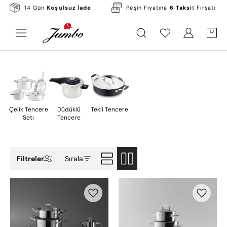
Skip
o
14 Gün
Koşulsuz İade
Peşin Fiyatına
6 Taksi
t Fırsa
to
content
KATEGORILER
MARKALAR
KAMPANYALAR
Open
Hesabım
Hesabım
OPEN C
Open
navigation
menu
Çelik Tencere
Düdüklü
Tekli Tencere
Seti
Tencere
Filtreler
Sırala
Jumbo
Jumbo
Proshine
Modena
17
8
Parça
Parça