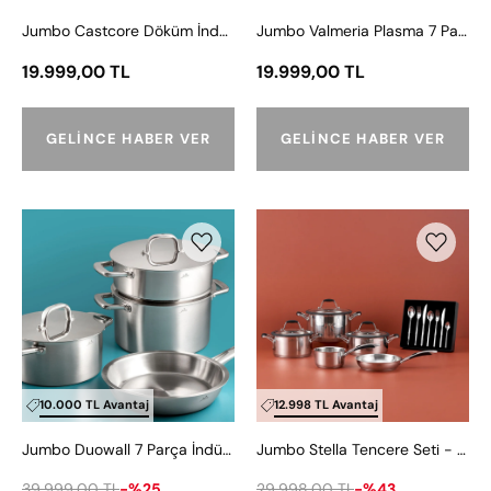
Seti
Jumbo Castcore Döküm İndüksiyon Tabanlı 8 Parça Tencere Seti
Jumbo Valmeria Plasma 7 Parça Tencere Seti
19.999,00 TL
19.999,00 TL
GELINCE HABER VER
GELINCE HABER VER
Jumbo
Jumbo
Duowall
Stella
7
Tencere
Parça
Seti
İndüksiyon
-
Tabanlı
2900
Çelik
Vannes
Tencere
84
10.000 TL Avantaj
12.998 TL Avantaj
Seti
Parça
Jumbo Duowall 7 Parça İndüksiyon Tabanlı Çelik Tencere Seti
Jumbo Stella Tencere Seti - 2900 Vannes 84 Parça 12 Kişilik Çatal Kaşık Bıçak Takımı Hediyeli
12
Kişilik
39.999,00 TL
-%25
29.998,00 TL
-%43