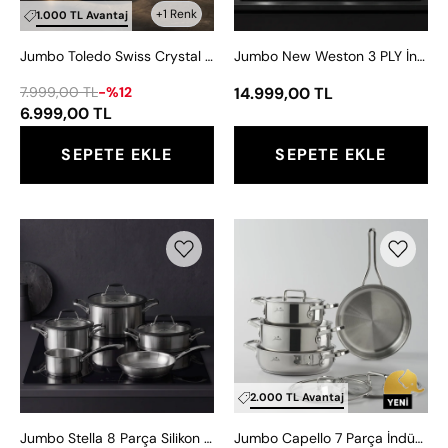
Tencere
7
+1 Renk
1.000 TL Avantaj
Seti
Parça
Jumbo Toledo Swiss Crystal Grey İndüksiyon Tabanlı Tencere Seti 7 Parça
Jumbo New Weston 3 PLY İndüksiyon Tabanlı 7 Parça Çelik Tencere Seti
7
Çelik
Parça
Tencere
7.999,00 TL
-%12
14.999,00 TL
Seti
6.999,00 TL
SEPETE EKLE
SEPETE EKLE
Jumbo
Jumbo
Stella
Capello
8
7
Parça
Parça
Silikon
İndüksiyon
Kapaklı
Tabanlı
Çelik
Tencere
Tencere
Seti
2.000 TL Avantaj
Seti
Jumbo Stella 8 Parça Silikon Kapaklı Çelik Tencere Seti
Jumbo Capello 7 Parça İndüksiyon Tabanlı Tencere Seti