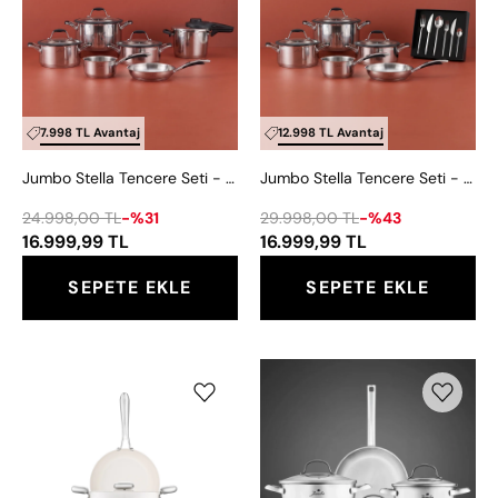
Seti
Seti
-
-
Prime
8100
Master
12
6
Kişilik
7.998 TL Avantaj
12.998 TL Avantaj
Litre
84
Jumbo Stella Tencere Seti - Prime Master 6 Litre Düdüklü Tencere
Jumbo Stella Tencere Seti - 8100 12 Kişilik 84 Parça Çatal Kaşık Bıçak Takımı
Düdüklü
Parça
Tencere
Çatal
24.998,00 TL
-%31
29.998,00 TL
-%43
Kaşık
16.999,99 TL
16.999,99 TL
Bıçak
SEPETE EKLE
SEPETE EKLE
Takımı
Jumbo
Jumbo
Creamstone
Colosseum
Swiss
3PLY
Crystal
7
Cream
Parça