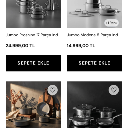
İndüksiyon
İndüksiyon
Tabanlı
Tabanlı
Çeyiz
Çelik
Seti
Tencere
+1 Renk
Seti
Jumbo Proshine 17 Parça İndüksiyon Tabanlı Çeyiz Seti
Jumbo Modena 8 Parça İndüksiyon Tabanlı Çelik Tencere Seti
24.999,00 TL
14.999,00 TL
SEPETE EKLE
SEPETE EKLE
Jumbo
Jumbo
Toledo
New
Swiss
Weston
Crystal
3
Grey
PLY
İndüksiyon
İndüksiyon
Tabanlı
Tabanlı