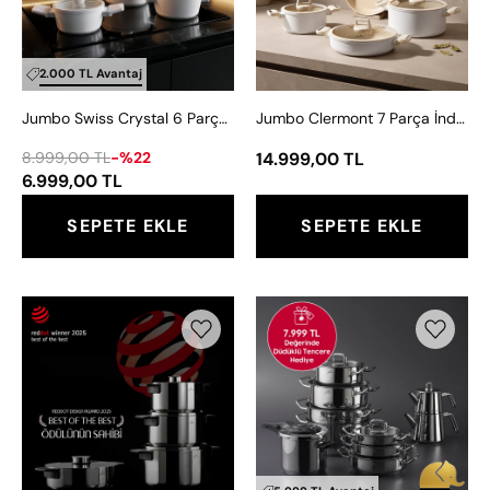
Light
Tabanlı
Grey
Tencere
Midi
Seti
2.000 TL Avantaj
Tencere
Jumbo Swiss Crystal 6 Parça Light Grey Midi Tencere Seti
Jumbo Clermont 7 Parça İndüksiyon Tabanlı Tencere Seti
Seti
8.999,00 TL
-%22
14.999,00 TL
6.999,00 TL
SEPETE EKLE
SEPETE EKLE
Jumbo
Jumbo
Infinity
Proshine
3PLY
17
8
Parça
Parça
İndüksiyon
İndüksiyon
Tabanlı
Tabanlı
Çeyiz