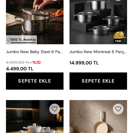
Baby
Montreal
Steel
8
6
Parça
Parça
İndüksiyon
İndüksiyon
Tabanlı
Tabanlı
Parlak
500 TL Avantaj
Çelik
Çelik
Jumbo New Baby Steel 6 Parça İndüksiyon Tabanlı Çelik Mini Set
Jumbo New Montreal 8 Parça İndüksiyon Tabanlı Parlak Çelik Tencere Seti
Mini
Tencere
Set
Seti
4.999,00 TL
-%10
14.999,00 TL
4.499,00 TL
SEPETE EKLE
SEPETE EKLE
Jumbo
Jumbo
Swiss
Clermont
Crystal
7
6
Parça
Parça
İndüksiyon