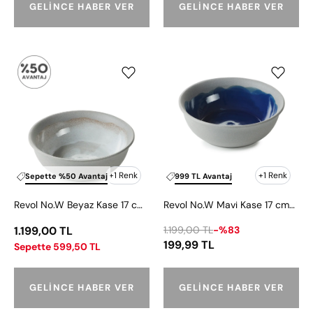
GELINCE HABER VER
GELINCE HABER VER
Revol
REVOL
No.W
NO.W
Beyaz
KASE
Kase
MAVİ
17
17
cm-
CM
550
55O
ml
ML
+1 Renk
+1 Renk
Sepette %50 Avantaj
999 TL Avantaj
Revol No.W Beyaz Kase 17 cm-550 ml
Revol No.W Mavi Kase 17 cm-550 ml
1.199,00 TL
1.199,00 TL
-%83
199,99 TL
Sepette 599,50 TL
GELINCE HABER VER
GELINCE HABER VER