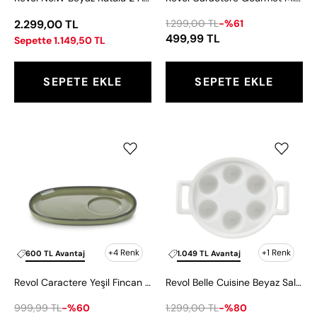
2.299,00 TL
1.299,00 TL
-%61
499,99 TL
Sepette 1.149,50 TL
SEPETE EKLE
SEPETE EKLE
Revol
Revol
Caractere
Belle
Yeşil
Cuisine
Fincan
Beyaz
Tabağı
Salyangoz
13x8
Tabağı
cm
+4 Renk
+1 Renk
600 TL Avantaj
1.049 TL Avantaj
Revol Caractere Yeşil Fincan Tabağı 13x8 cm
Revol Belle Cuisine Beyaz Salyangoz Tabağı
999,99 TL
-%60
1.299,00 TL
-%80