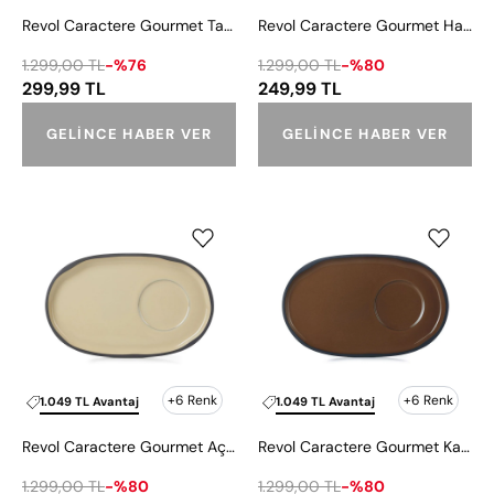
Revol Caractere Gourmet Tarçın Fincan Tabağı 18x11 cm
Revol Caractere Gourmet Hardal Fincan Tabağı 18x11cm
1.299,00 TL
-%76
1.299,00 TL
-%80
299,99 TL
249,99 TL
GELINCE HABER VER
GELINCE HABER VER
Revol
Revol
Caractere
Caractere
Gourmet
Gourmet
Açık
Kahverengi
Kahverengi
Fincan
Fincan
Tabağı
Tabağı
18x11
-
cm
+6 Renk
+6 Renk
1.049 TL Avantaj
1.049 TL Avantaj
18x11
Revol Caractere Gourmet Açık Kahverengi Fincan Tabağı - 18x11 cm
Revol Caractere Gourmet Kahverengi Fincan Tabağı 18x11 cm
cm
1.299,00 TL
-%80
1.299,00 TL
-%80