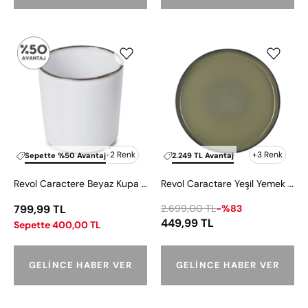
Revol
Revol
Caractere
Caractare
Beyaz
Yeşil
Kupa
Yemek
220
Tabağı
ml
28
cm
+2 Renk
+3 Renk
Sepette %50 Avantaj
2.249 TL Avantaj
Revol Caractere Beyaz Kupa 220 ml
Revol Caractare Yeşil Yemek Tabağı 28 cm
799,99 TL
2.699,00 TL
-%83
449,99 TL
Sepette 400,00 TL
GELINCE HABER VER
GELINCE HABER VER