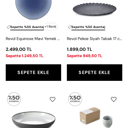
Tabağı
17
28
cm
cm
+1 Renk
Sepette %50 Avantaj
Sepette %50 Avantaj
Revol Equinoxe Mavi Yemek Tabağı 28 cm
Revol Pekoe Siyah Tabak 17 cm
2.499,00 TL
1.899,00 TL
Sepette 1.249,50 TL
Sepette 949,50 TL
SEPETE EKLE
SEPETE EKLE
Revol
Revol
Solid
No.W
Beyaz
Beyaz
Çukur
Kutulu
Tabak
2