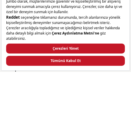
0 (850) 432 00 99
WhatsApp Destek
Jumbo App’i İndirin
Takip Edin
Facebook
X
Instagram
Linkedin