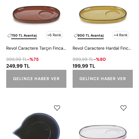
Fincan
Fincan
Tabağı
Tabağı
3x8
13x8
cm
cm
+6 Renk
+4 Renk
750 TL Avantaj
800 TL Avantaj
Revol Caractere Tarçın Fincan Tabağı 3x8 cm
Revol Caractere Hardal Fincan Tabağı 13x8 cm
999,99 TL
-%75
999,99 TL
-%80
249,99 TL
199,99 TL
GELINCE HABER VER
GELINCE HABER VER
Revol
Revol
No.W
Caractere
Mavi
Gourmet
Krema
Beyaz
Sos
Fincan