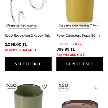
Kapak
80
Tutucu
ml
12x6
cm
+2 Renk
Sepette %50 Avantaj
Sepette %50 Avantaj
Revol Revolutıon 2 Kapak Tutucu 12x6 cm
Revol Caractere Kupa 80 ml
2.099,00 TL
899,99 TL
-%22
699,99 TL
Sepette 1.049,50 TL
Sepette 350,00 TL
SEPETE EKLE
SEPETE EKLE
Revol
Revol
Caractere
Caractere
Yeşil
Kahverengi
Kupa
Fincan
80
Tabağı