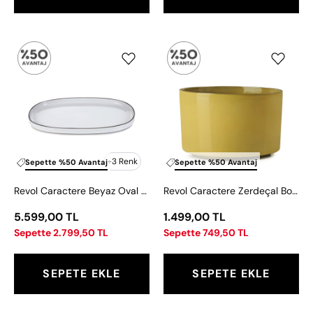
Revol
Revol
Caractere
Caractere
Beyaz
Zerdeçal
Oval
Bowl
Tabak
Kase
7
440
cm
ml
+3 Renk
Sepette %50 Avantaj
Sepette %50 Avantaj
Revol Caractere Beyaz Oval Tabak 7 cm
Revol Caractere Zerdeçal Bowl Kase 440 ml
5.599,00 TL
1.499,00 TL
Sepette 2.799,50 TL
Sepette 749,50 TL
SEPETE EKLE
SEPETE EKLE