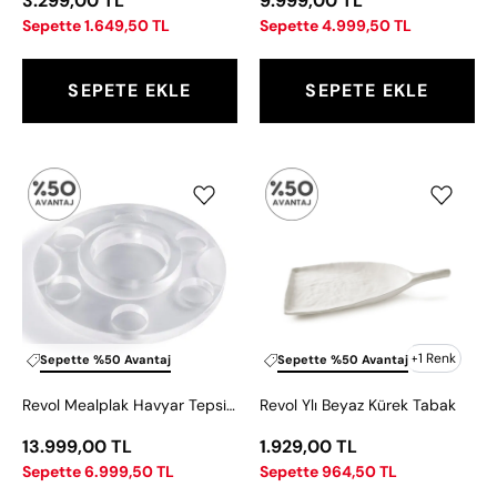
3.299,00 TL
9.999,00 TL
Sepette 1.649,50 TL
Sepette 4.999,50 TL
SEPETE EKLE
SEPETE EKLE
Revol
Revol
Mealplak
Ylı
Havyar
Beyaz
Tepsisi
Kürek
28
Tabak
cm
+1 Renk
Sepette %50 Avantaj
Sepette %50 Avantaj
Revol Mealplak Havyar Tepsisi 28 cm
Revol Ylı Beyaz Kürek Tabak
13.999,00 TL
1.929,00 TL
Sepette 6.999,50 TL
Sepette 964,50 TL