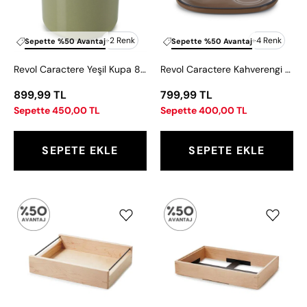
ml
13x8
cm
+2 Renk
+4 Renk
Sepette %50 Avantaj
Sepette %50 Avantaj
Revol Caractere Yeşil Kupa 80 ml
Revol Caractere Kahverengi Fincan Tabağı 13x8 cm
899,99 TL
799,99 TL
Sepette 450,00 TL
Sepette 400,00 TL
SEPETE EKLE
SEPETE EKLE
Revol
Revol
En
En
Scene
Scene
Soğutma
Soğutma
İstasyon
İstasyonu
Ahşap
Ahşap
Kutusu
Kutu