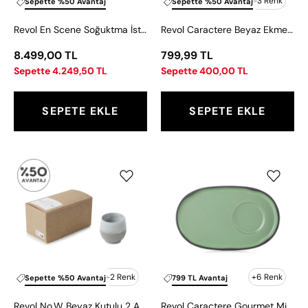
32,5x53
+3 Renk
Sepette %50 Avantaj
Sepette %50 Avantaj
cm
Revol En Scene Soğuktma İstasyon Ahşap Kutusu 32,5x53 cm
Revol Caractere Beyaz Ekmek Tabağı 15 cm
8.499,00 TL
799,99 TL
Sepette 4.249,50 TL
Sepette 400,00 TL
SEPETE EKLE
SEPETE EKLE
Revol
Revol
No.W
Caractere
Beyaz
Gourmet
Kutulu
Mint
2
Yeşili
Adet
Fincan
Kase
Tabağı
200
18x11
+2 Renk
+6 Renk
Sepette %50 Avantaj
799 TL Avantaj
ml
cm
Revol No.W Beyaz Kutulu 2 Adet Kase 200 ml
Revol Caractere Gourmet Mint Yeşili Fincan Tabağı 18x11 cm