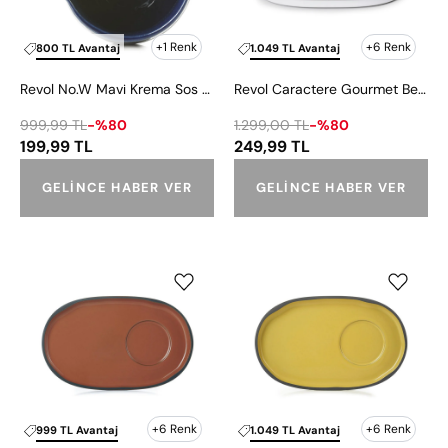
Kabı
Tabağı
100
18x11
ml
cm
+1 Renk
+6 Renk
800 TL Avantaj
1.049 TL Avantaj
Revol No.W Mavi Krema Sos Kabı 100 ml
Revol Caractere Gourmet Beyaz Fincan Tabağı 18x11 cm
999,99 TL
-%80
1.299,00 TL
-%80
199,99 TL
249,99 TL
GELINCE HABER VER
GELINCE HABER VER
Revol
Revol
Caractere
Caractere
Gourmet
Gourmet
Tarçın
Hardal
Fincan
Fincan
Tabağı
Tabağı
18x11
18x11cm
cm
+6 Renk
+6 Renk
999 TL Avantaj
1.049 TL Avantaj