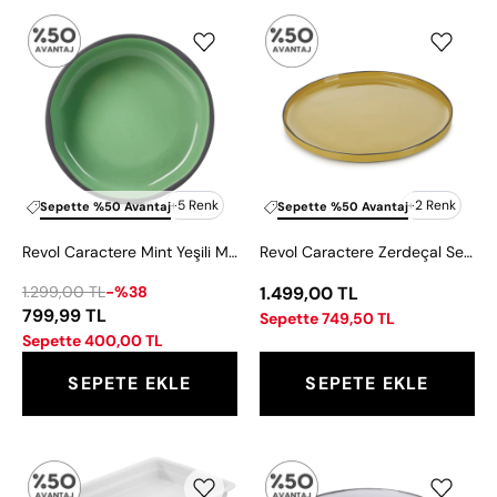
Revol
Revol
Caractere
Caractere
Mint
Zerdeçal
Yeşili
Servis
Mini
Tabağı
Bowl
30
Kase
cm
11
+5 Renk
+2 Renk
Sepette %50 Avantaj
Sepette %50 Avantaj
cm
Revol Caractere Mint Yeşili Mini Bowl Kase 11 cm
Revol Caractere Zerdeçal Servis Tabağı 30 cm
1.299,00 TL
-%38
1.499,00 TL
799,99 TL
Sepette 749,50 TL
Sepette 400,00 TL
SEPETE EKLE
SEPETE EKLE
Revol
Revol
Gastro
Caractere