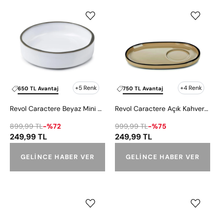
Revol
Revol
Caractere
Caractere
Beyaz
Açık
Mini
Kahverengi
Bowl
Fincan
Kase
Tabağı
7
-
cm
13x8
+5 Renk
+4 Renk
650 TL Avantaj
750 TL Avantaj
cm
Revol Caractere Beyaz Mini Bowl Kase 7 cm
Revol Caractere Açık Kahverengi Fincan Tabağı - 13x8 cm
899,99 TL
-%72
999,99 TL
-%75
249,99 TL
249,99 TL
GELINCE HABER VER
GELINCE HABER VER
Revol
Revol
Caractere
Caractere
Tarçın
Hardal