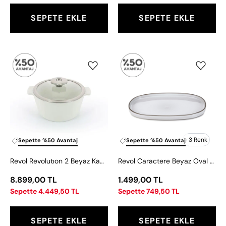
SEPETE EKLE
SEPETE EKLE
Revol
Revol
Revolutıon
Caractere
2
Beyaz
Beyaz
Oval
Kapaklı
Tabak
Sunum
35x21
Kabı
cm
13,5x19
+3 Renk
Sepette %50 Avantaj
Sepette %50 Avantaj
cm
Revol Revolutıon 2 Beyaz Kapaklı Sunum Kabı 13,5x19 cm
Revol Caractere Beyaz Oval Tabak 35x21 cm
8.899,00 TL
1.499,00 TL
Sepette 4.449,50 TL
Sepette 749,50 TL
SEPETE EKLE
SEPETE EKLE