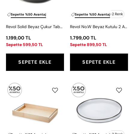
23
Adet
cm
Kase
80
+2 Renk
Sepette %50 Avantaj
Sepette %50 Avantaj
ml
Revol Solid Beyaz Çukur Tabak 23 cm
Revol No.W Beyaz Kutulu 2 Adet Kase 80 ml
1.199,00 TL
1.799,00 TL
Sepette 599,50 TL
Sepette 899,50 TL
SEPETE EKLE
SEPETE EKLE
Revol
Revol
En
Caractere
Scene
Beyaz
Soğuktma
Ekmek
İstasyon
Tabağı
Ahşap
15
Kutusu
cm