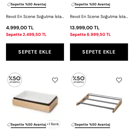
32,5x26,5
55,5x35
Sepette %50 Avantaj
Sepette %50 Avantaj
cm
cm
Revol En Scene Soğutma İstasyon Ahşap Kutusu 32,5x26,5 cm
Revol En Scene Soğutma İstasyonu Ahşap Kutu 55,5x35 cm
4.999,00 TL
13.999,00 TL
Sepette 2.499,50 TL
Sepette 6.999,50 TL
SEPETE EKLE
SEPETE EKLE
Revol
Revol
En
En
Scene
Scene
Soğuk
Metal
İstasyon
Sahne
Matı
Yükseltici
53x32
53x33,5
cm
cm
+1 Renk
Sepette %50 Avantaj
Sepette %50 Avantaj