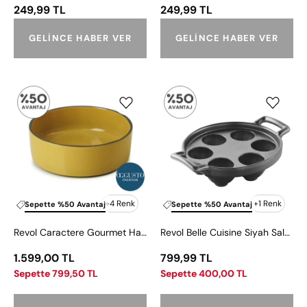
249,99 TL
249,99 TL
GELINCE HABER VER
GELINCE HABER VER
Revol
Revol
Caractere
Belle
Gourmet
Cuisine
Hardal
Siyah
Tabak
Salyangoz
14
Tabağı
cm
+4 Renk
+1 Renk
Sepette %50 Avantaj
Sepette %50 Avantaj
Revol Caractere Gourmet Hardal Tabak 14 cm
Revol Belle Cuisine Siyah Salyangoz Tabağı
1.599,00 TL
799,99 TL
Sepette 799,50 TL
Sepette 400,00 TL