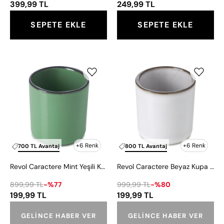
399,99 TL
249,99 TL
SEPETE EKLE
SEPETE EKLE
Revol
Revol
Caractere
Caractere
Mint
Beyaz
Yeşili
Kupa
Kupa
80
80
ml
ml
+6 Renk
+6 Renk
700 TL Avantaj
800 TL Avantaj
Revol Caractere Mint Yeşili Kupa 80 ml
Revol Caractere Beyaz Kupa 80 ml
899,99 TL
-%77
999,99 TL
-%80
199,99 TL
199,99 TL
GELINCE HABER VER
GELINCE HABER VER