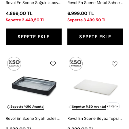
Revol En Scene Soğuk İstasyon Matı 53x32 cm
Revol En Scene Metal Sahne Yükseltici 53x33,5 cm
4.899,00 TL
6.999,00 TL
Sepette 2.449,50 TL
Sepette 3.499,50 TL
SEPETE EKLE
SEPETE EKLE
Revol
Revol
En
En
Scene
Scene
Siyah
Beyaz
İzoleli
Tepsi
Kumaş
53x32,5
50x3
cm
cm
+1 Renk
Sepette %50 Avantaj
Sepette %50 Avantaj
Revol En Scene Siyah İzoleli Kumaş 50x3 cm
Revol En Scene Beyaz Tepsi 53x32,5 cm