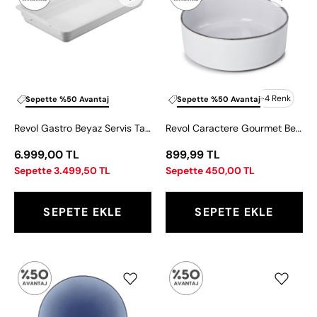
Beyaz
Gourmet
Servis
Beyaz
Tabağı
Tabak
53x32,5
14
cm
cm
+4 Renk
Sepette %50 Avantaj
Sepette %50 Avantaj
Revol Gastro Beyaz Servis Tabağı 53x32,5 cm
Revol Caractere Gourmet Beyaz Tabak 14 cm
6.999,00 TL
899,99 TL
Sepette 3.499,50 TL
Sepette 450,00 TL
SEPETE EKLE
SEPETE EKLE
Revol
Revol
Equinoxe
Pekoe
Mavi
Siyah
Yemek
Tabak