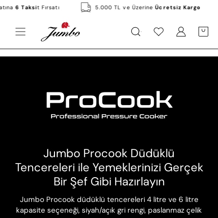
Skip
Fiyatına
6 Taksi
t Fırsatı
5.000 TL ve Üzerine
Ücretsiz Kargo
to
content
KATEGORILER
MARKALAR
KAMPANYALAR
Open
Hesabım
Hesabım
OPEN C
Open
navigation
menu
Jumbo Procook Düdüklü
Tencereleri ile Yemeklerinizi Gerçek
Bir Şef Gibi Hazırlayın
Jumbo Procook düdüklü tencereleri 4 litre ve 6 litre
kapasite seçeneği, siyah/açık gri rengi, paslanmaz çelik