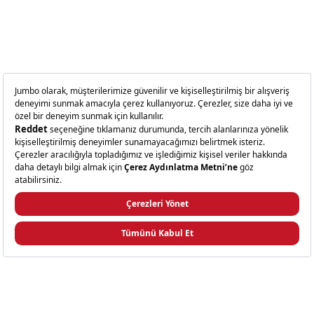
tencereler, paslanmaya ve aşınmaya karşı maksimum
direnç gösterir. Çift katlı tabanları sayesinde ısıyı hızlı ve
eşit şekilde dağıtarak enerji tasarrufu sağlarken,
yemeklerin her tarafının aynı oranda pişmesini garanti
eder. Procook serisi, çoklu güvenlik sistemleriyle
donatılmıştır. Basınç kontrol valfi, emniyet kilidi ve
otomatik basınç tahliye sistemi gibi özellikler sayesinde
kullanıcılar için maksimum güvenlik sağlanır. Tencere
içindeki basınç belirli bir seviyeyi aştığında, otomatik
basınç tahliye sistemi devreye girerek fazla buharı dışarı
atar ve olası kazaları önler. Ergonomik tasarımlı tutma
kolları ısıya dayanıklı malzemeden üretilmiştir ve uzun
süreli kullanımlarda bile elinizin yanmasını engeller. Kapak
üzerindeki basınç göstergesi, pişirme esnasında tencere
içindeki basıncı kolayca takip etmenizi sağlar. Jumbo
Procook düdüklü tencereler, indüksiyon dahil tüm ocak
tiplerinde kullanılabilir ve bulaşık makinesinde yıkanabilir
özelliğe sahiptir.
Procook Düdüklü Tencereleri Neden Tercih
Etmelisiniz?
Procook düdüklü tencereler, hızlı pişirme teknolojisiyle
yemeklerinizi geleneksel yöntemlere göre %70'e varan
oranda daha kısa sürede hazırlamanızı sağlar. Bu özellik,
özellikle yoğun iş temposunda çalışan ve mutfakta
minimum zaman harcamak isteyen kişiler için büyük
avantaj sunar. Ayrıca, yemeklerin besin değerlerini ve
vitaminlerini maksimum düzeyde koruyarak daha sağlıklı