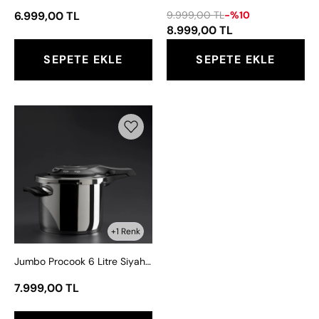
6.999,00 TL
9.999,00 TL
-%10
8.999,00 TL
SEPETE EKLE
SEPETE EKLE
Jumbo
Procook
6
Litre
Siyah
Açık
Gri
Paslanmaz
+1 Renk
Çelik
Jumbo Procook 6 Litre Siyah Açık Gri Paslanmaz Çelik Düdüklü Tencere
Düdüklü
Tencere
7.999,00 TL