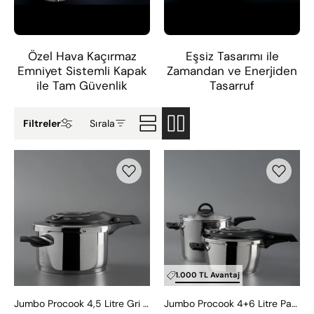
Özel Hava Kaçırmaz
Eşsiz Tasarımı ile
Emniyet Sistemli Kapak
Zamandan ve Enerjiden
ile Tam Güvenlik
Tasarruf
Filtreler
Sırala
Jumbo
Jumbo
Procook
Procook
4,5
4+6
Litre
Litre
Gri
Paslanmaz
Paslanmaz
Çelik
Çelik
Düdüklü
Düdüklü
Tencere
1.000 TL Avantaj
Tencere
Seti
Jumbo Procook 4,5 Litre Gri Paslanmaz Çelik Düdüklü Tencere
Jumbo Procook 4+6 Litre Paslanmaz Çelik Düdüklü Tencere Seti