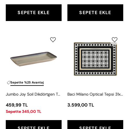
SEPETE EKLE
SEPETE EKLE
Jumbo
Baci
Joy
Milano
Soil
Optical
Dikdörtgen
Tepsi
Tabak
31x24
28
cm
cm
Sepette %25 Avantaj
Jumbo Joy Soil Dikdörtgen Tabak 28 cm
Baci Milano Optical Tepsi 31x24 cm
459,99 TL
3.599,00 TL
Sepette 345,00 TL
SEPETE EKLE
SEPETE EKLE