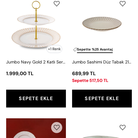
Navy
Sashimi
Gold
Düz
2
Tabak
Katlı
21
Servislik
cm
+1 Renk
Sepette %25 Avantaj
Jumbo Navy Gold 2 Katlı Servislik
Jumbo Sashimi Düz Tabak 21 cm
1.999,00 TL
689,99 TL
Sepette 517,50 TL
SEPETE EKLE
SEPETE EKLE
Weimar
Jumbo
6
Rustik
Kişilik
Çukur