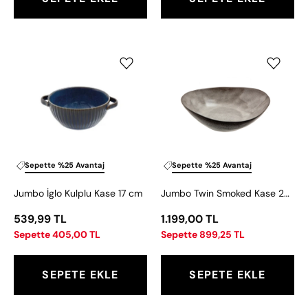
Jumbo
Jumbo
İglo
Twin
Kulplu
Smoked
Kase
Kase
17
20
cm
cm
Sepette %25 Avantaj
Sepette %25 Avantaj
Jumbo İglo Kulplu Kase 17 cm
Jumbo Twin Smoked Kase 20 cm
539,99 TL
1.199,00 TL
Sepette 405,00 TL
Sepette 899,25 TL
SEPETE EKLE
SEPETE EKLE