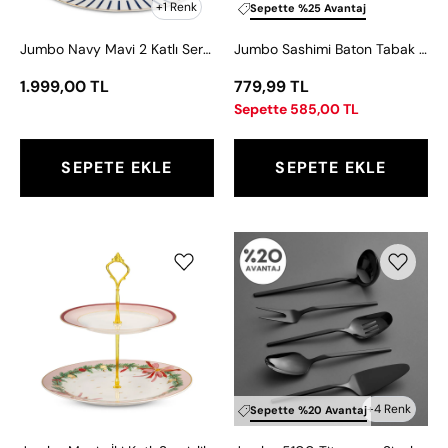
+1 Renk
Sepette %25 Avantaj
Jumbo Navy Mavi 2 Katlı Servislik
Jumbo Sashimi Baton Tabak 20 cm
1.999,00 TL
779,99 TL
Sepette 585,00 TL
SEPETE EKLE
SEPETE EKLE
Jumbo
Jumbo
Magic
5100
İki
Titanyum
Katlı
Siyah
Servislik
5
Parça
Servis
Seti
+4 Renk
Sepette %20 Avantaj