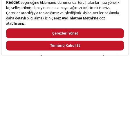
5
5
Parça
Parça
Servis
Titanyum
Takımı
Gold
Servis
Seti
+1 Renk
+4 Renk
Sepette %20 Avantaj
Sepette %20 Avantaj
Jumbo 4100 5 Parça Servis Takımı
Jumbo 5100 5 Parça Titanyum Gold Servis Seti
3.999,00 TL
4.499,00 TL
Sepette 3.199,20 TL
Sepette 3.599,20 TL
SEPETE EKLE
SEPETE EKLE
Jumbo
Jumbo
Navy
5500
Ayaklı
Titanyum