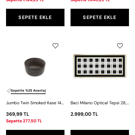
SEPETE EKLE
SEPETE EKLE
Jumbo
Baci
Twin
Milano
Smoked
Optical
Kase
Tepsi
14
28,5x12,5
cm
cm
Sepette %25 Avantaj
Jumbo Twin Smoked Kase 14 cm
Baci Milano Optical Tepsi 28,5x12,5 cm
369,99 TL
2.999,00 TL
Sepette 277,50 TL