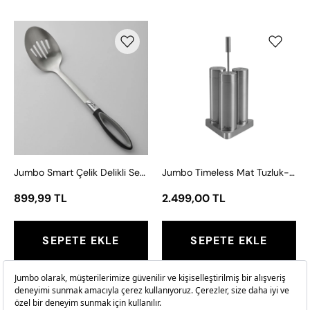
Jumbo
Jumbo
Smart
Timeless
Çelik
Mat
Delikli
Tuzluk-
Servis
Biberlik-
Kaşığı
Kürdanlık
Jumbo Smart Çelik Delikli Servis Kaşığı
Jumbo Timeless Mat Tuzluk-Biberlik-Kürdanlık
899,99 TL
2.499,00 TL
SEPETE EKLE
SEPETE EKLE
Jumbo
Jumbo
4100
5100