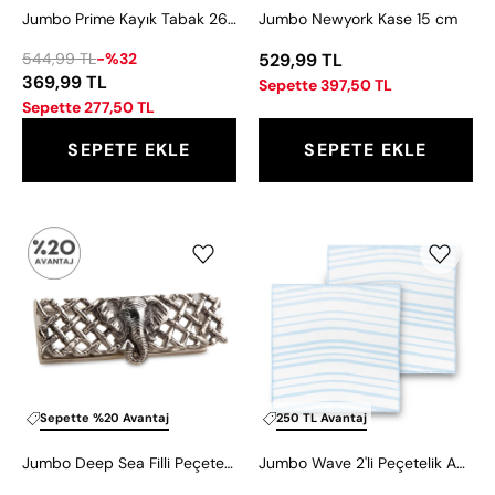
Jumbo Prime Kayık Tabak 26 cm
Jumbo Newyork Kase 15 cm
544,99 TL
-%32
529,99 TL
369,99 TL
Sepette 397,50 TL
Sepette 277,50 TL
SEPETE EKLE
SEPETE EKLE
Jumbo
Jumbo
Deep
Wave
Sea
2'li
Filli
Peçetelik
Peçete
Açık
Yüzüğü
Mavi
37X37
cm
Sepette %20 Avantaj
250 TL Avantaj
Jumbo Deep Sea Filli Peçete Yüzüğü
Jumbo Wave 2'li Peçetelik Açık Mavi 37X37 cm