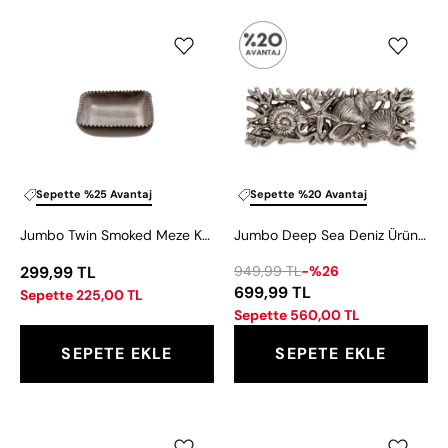
Jumbo
Jumbo
Twin
Deep
Smoked
Sea
Meze
Deniz
Kase
Ürünleri
12
Peçete
cm
Yüzüğü
Sepette %25 Avantaj
Sepette %20 Avantaj
Jumbo Twin Smoked Meze Kase 12 cm
Jumbo Deep Sea Deniz Ürünleri Peçete Yüzüğü
299,99 TL
949,99 TL
-%26
699,99 TL
Sepette 225,00 TL
Sepette 560,00 TL
SEPETE EKLE
SEPETE EKLE
Jumbo
Jumbo