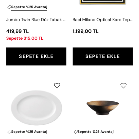
Sepette %25 Avantaj
Jumbo Twin Blue Düz Tabak 16 cm
Baci Milano Optical Kare Tepsi 11x11 cm
419,99 TL
1.199,00 TL
Sepette 315,00 TL
SEPETE EKLE
SEPETE EKLE
Jumbo
Jumbo
Prime
Newyork
Kayık
Kase
Tabak
15
26
cm
cm
Sepette %25 Avantaj
Sepette %25 Avantaj