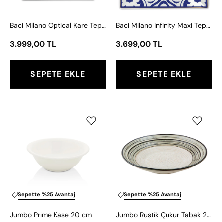
Baci Milano Optical Kare Tepsi 30,5x30,5 cm
Baci Milano Infinity Maxi Tepsi 27x27 cm
3.999,00 TL
3.699,00 TL
SEPETE EKLE
SEPETE EKLE
Jumbo
Jumbo
Prime
Rustik
Kase
Çukur
20
Tabak
cm
23
cm
Sepette %25 Avantaj
Sepette %25 Avantaj
Jumbo Prime Kase 20 cm
Jumbo Rustik Çukur Tabak 23 cm