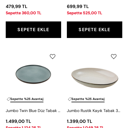
479,99 TL
699,99 TL
Sepette 360,00 TL
Sepette 525,00 TL
SEPETE EKLE
SEPETE EKLE
Jumbo
Jumbo
Twin
Rustik
Blue
Kayık
Düz
Tabak
Tabak
32
21
cm
cm
Sepette %25 Avantaj
Sepette %25 Avantaj
Jumbo Twin Blue Düz Tabak 21 cm
Jumbo Rustik Kayık Tabak 32 cm
1.499,00 TL
1.399,00 TL
Sepette 1.124,25 TL
Sepette 1.049,25 TL