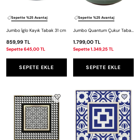
cm
cm
Sepette %25 Avantaj
Sepette %25 Avantaj
Jumbo İglo Kayık Tabak 31 cm
Jumbo Quantum Çukur Tabak 21 cm
859,99 TL
1.799,00 TL
Sepette 645,00 TL
Sepette 1.349,25 TL
SEPETE EKLE
SEPETE EKLE
Baci
Baci
Milano
Milano
Optical
Infinity
Kare
Maxi
Tepsi
Tepsi
30,5x30,5
27x27
cm
cm