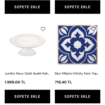
SEPETE EKLE
SEPETE EKLE
Jumbo
Baci
Navy
Milano
Gold
Infinity
Ayaklı
Kare
Kek
Tepsi
Standı
11x11
25
cm
cm
Jumbo Navy Gold Ayaklı Kek Standı 25 cm
Baci Milano Infinity Kare Tepsi 11x11 cm
1.999,00 TL
719,40 TL
SEPETE EKLE
SEPETE EKLE