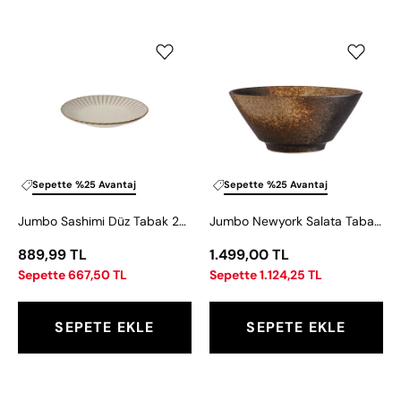
Jumbo
Jumbo
Sashimi
Newyork
Düz
Salata
Tabak
Tabak
25
23
cm
cm
Sepette %25 Avantaj
Sepette %25 Avantaj
Jumbo Sashimi Düz Tabak 25 cm
Jumbo Newyork Salata Tabak 23 cm
889,99 TL
1.499,00 TL
Sepette 667,50 TL
Sepette 1.124,25 TL
SEPETE EKLE
SEPETE EKLE
Jumbo
Jumbo