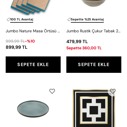
Peçetelik
cm
Natural
4'lü
100 TL Avantaj
Sepette %25 Avantaj
35x50
Jumbo Nature Masa Örtüsü - Peçetelik Natural 4'lü 35x50
Jumbo Rustik Çukur Tabak 20 cm
999,99 TL
-%10
479,99 TL
899,99 TL
Sepette 360,00 TL
SEPETE EKLE
SEPETE EKLE
Jumbo
Baci
Twin
Milano
Blue
Optical
Düz
Kare
Tabak
Tepsi
16
11x11
cm
cm