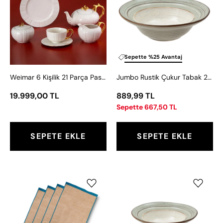
21
Tabak
Parça
25
Pasta
cm
Takımı
Sepette %25 Avantaj
Weimar 6 Kişilik 21 Parça Pasta Takımı
Jumbo Rustik Çukur Tabak 25 cm
19.999,00 TL
889,99 TL
Sepette 667,50 TL
SEPETE EKLE
SEPETE EKLE
Jumbo
Jumbo
Nature
Rustik
Masa
Çukur
Örtüsü
Tabak
-
20