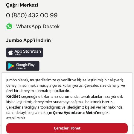
Çağrı Merkezi
0 (850) 432 00 99
WhatsApp Destek
Jumbo App’i İndirin
Takip Edin
Facebook
X
Instagram
Linkedin
329,99 TL