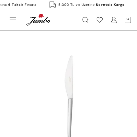
Skip
yatına
6 Taksi
t Fırsatı
5.000 TL ve Üzerine
Ücretsiz Kargo
to
content
KATEGORILER
MARKALAR
KAMPANYALAR
Open
Hesabım
Hesabım
OPEN C
Open
navigation
menu
Open
image
lightbox