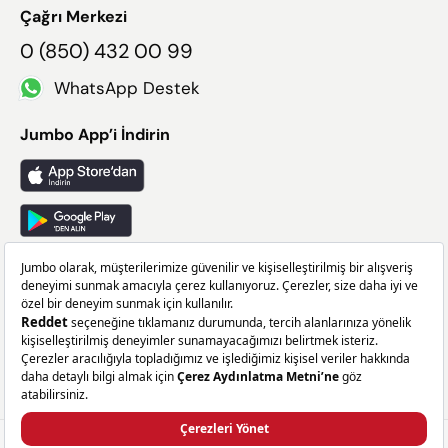
Çağrı Merkezi
0 (850) 432 00 99
WhatsApp Destek
Jumbo App’i İndirin
Takip Edin
Facebook
X
Instagram
Linkedin
219,99 TL