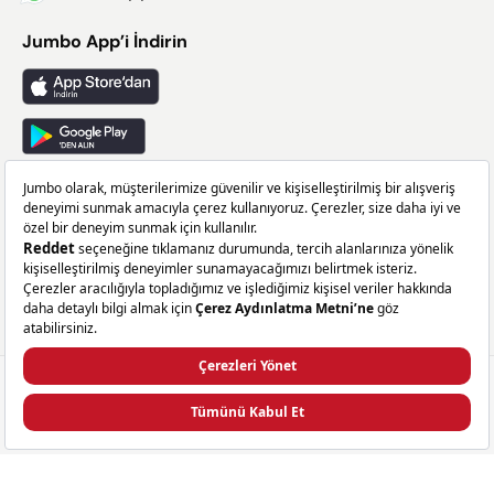
Jumbo App’i İndirin
Takip Edin
Facebook
X
Instagram
Linkedin
2.999,00 TL
SEPETE EKLE
Sepette
2.399,20 TL