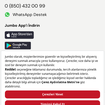
0 (850) 432 00 99
WhatsApp Destek
Jumbo App’i İndirin
Takip Edin
Facebook
X
Instagram
Linkedin
5.999,00 TL
GELINCE HABER VER
Sepette